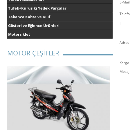
E-Mail
Tüfek+Kurusıkı Yedek Parçaları
Telefo
Tabanca Kabze ve Kılıf
İl
Gösteri ve Eğlence Ürünleri
Motorsiklet
Adres
MOTOR ÇEŞİTLERİ
Kargo 
Mesaj