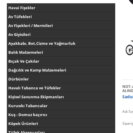
Havai Fişekler
Av Tüfekleri
Av Fişekleri / Mermileri
Av Giyisileri
Ayakkabı, Bot,Cizme ve Yağmurluk
Balık Malzemeleri
Bıçak Ve Çakılar
Dağcılık ve Kamp Malzemeleri
Dürbünler
NOT: 
Havalı Tabanca ve Tüfekler
ALIN
Sadu
Kişisel Savunma Ekipmanları
Kurusıkı Tabancalar
Adı So
Kuş - Domuz kaçırıcı
Köpek Ürünleri
Sipari
Tüfek Aksesuarları