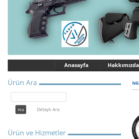
Anasayfa
Hakkımızda
Ürün Ara
NG
Detaylı Ara
Ürün ve Hizmetler